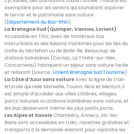
cyclables, des animations toute l’année : l’Alsace est
exemplaire pour les seniors qui souhaitent explorer
le terroir et le patrimoine sans voiture
(
Département du Bas-Rhin
).
La Bretagne Sud (Quimper, Vannes, Lorient)
Accessible en TGV, avec de nombreux bus
interurbains et des liaisons maritimes pour les îles du
Golfe du Morbihan ou de Belle-Île. Beaucoup de
stations balnéaires (Carnac, La Trinité-sur-Mer,
Concarneau) fabriquent un séjour sans voiture facile
et relaxant (source :
Lorient Bretagne Sud Tourisme
).
La Côte d’Azur sans voiture
Avec la ligne de train
littorale qui relie Marseille, Toulon, Nice et Menton, il
est simple d’accéder aux villes côtières, villages,
parcs naturels ou stations balnéaires sans voiture, et
les bus desservent même les plus petits ports.
Les Alpes et Savoie
Chambéry, Annecy, Aix-les-
Bains sont accessibles en train ; navettes gratuites et
transports à la demande existent pour rejoindre les